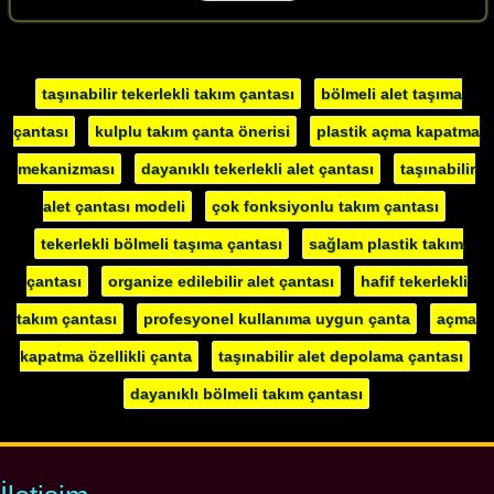
taşınabilir tekerlekli takım çantası
bölmeli alet taşıma
çantası
kulplu takım çanta önerisi
plastik açma kapatma
mekanizması
dayanıklı tekerlekli alet çantası
taşınabilir
alet çantası modeli
çok fonksiyonlu takım çantası
tekerlekli bölmeli taşıma çantası
sağlam plastik takım
çantası
organize edilebilir alet çantası
hafif tekerlekli
takım çantası
profesyonel kullanıma uygun çanta
açma
kapatma özellikli çanta
taşınabilir alet depolama çantası
dayanıklı bölmeli takım çantası