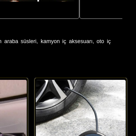
Örümcek Adam
Araba Güneşliği Tüm Araç Modellerine Uyumlu
Araç İ
Ön Cam Araba Güneşliği
in araba süsleri, kamyon iç aksesuarı, oto iç