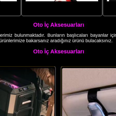
t Düğmesi Kapağı Kaptan Amerika
Araç Start Stop Düğmesi Kapağı 
ver Oto Araç Çalıştırma
Figürlü
Oto İç Aksesuarları
erimiz bulunmaktadır. Bunların başlıcaları bayanlar iç
m ürünlerimize bakarsanız aradığınız ürünü bulacaksınız.
Oto İç Aksesuarları