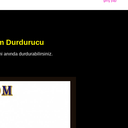
giriş yap
rm Durdurucu
 anında durdurabilirsiniz.