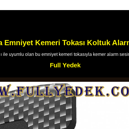
a Emniyet Kemeri Tokası Koltuk Ala
ı ile uyumlu olan bu emniyet kemeri tokasıyla kemer alarm sesini
Full Yedek