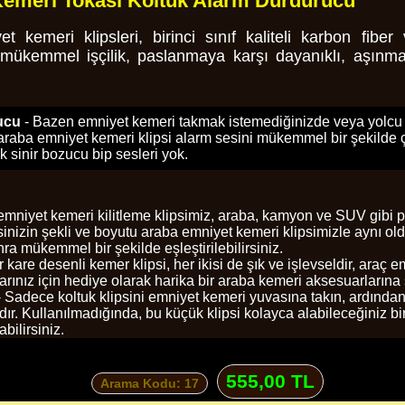
Kemeri Tokası Koltuk Alarm Durdurucu
t kemeri klipsleri, birinci sınıf kaliteli karbon fib
 mükemmel işçilik, paslanmaya karşı dayanıklı, aşınma
rucu
- Bazen emniyet kemeri takmak istemediğinizde veya yolcu 
raba emniyet kemeri klipsi alarm sesini mükemmel bir şekilde ç
k sinir bozucu bip sesleri yok.
emniyet kemeri kilitleme klipsimiz, araba, kamyon ve SUV gibi p
sinizin şekli ve boyutu araba emniyet kemeri klipsimizle aynı o
a mükemmel bir şekilde eşleştirilebilirsiniz.
r kare desenli kemer klipsi, her ikisi de şık ve işlevseldir, ara
rınız için hediye olarak harika bir araba kemeri aksesuarlarına 
 Sadece koltuk klipsini emniyet kemeri yuvasına takın, ardından 
dır. Kullanılmadığında, bu küçük klipsi kolayca alabileceğiniz bi
bilirsiniz.
555,00 TL
Arama Kodu: 17