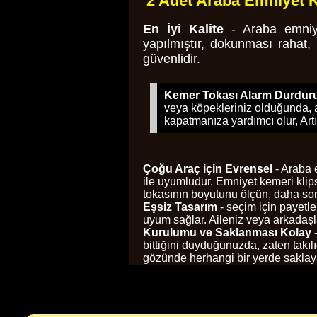
2 Adet Araba Emniyet 
En İyi Kalite
- Araba emniye
yapılmıştır, dokunması rahat,
güvenlidir.
Kemer Tokası Alarm Durdu
veya köpekleriniz olduğunda, a
kapatmanıza yardımcı olur, Artı
Çoğu Araç için Evrensel
- Araba 
ile uyumludur. Emniyet kemeri klip
tokasının boyutunu ölçün, daha sonr
Eşsiz Tasarım
- seçim için payetle
uyum sağlar. Aileniz veya arkadaşla
Kurulumu ve Saklanması Kolay
-
bittiğini duyduğunuzda, zaten takılı
gözünde herhangi bir yerde saklaya