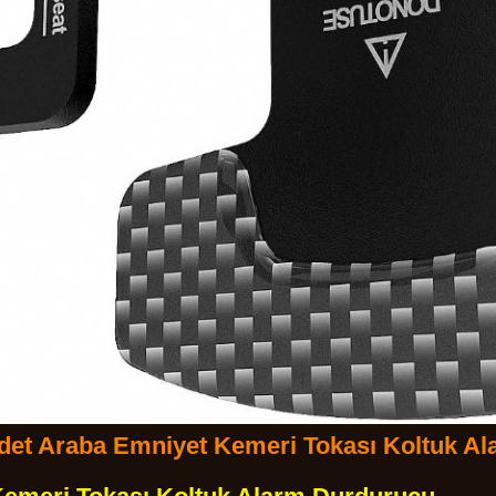
Adet Araba Emniyet Kemeri Tokası Koltuk A