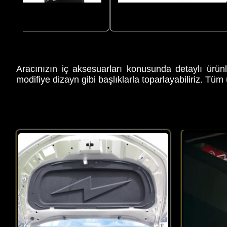
ltuk
Jeep Wrangler Jl Bagaj Havuzu Özel Tam
Araba Star
Kapanan Siyah Bagaj Paspası
Co
Aracınızın iç aksesuarları konusunda detaylı ürünl
modifiye dizayn gibi başlıklarla toparlayabiliriz. Tü