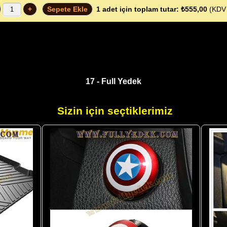
+
Sepete Ekle
1
adet için toplam tutar:
₺555,00
(KDV 
17 - Full Yedek
Sizin için seçtiklerimiz