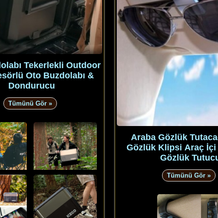
olabı Tekerlekli Outdoor
sörlü Oto Buzdolabı &
Dondurucu
Tümünü Gör »
Araba Gözlük Tutaca
Gözlük Klipsi Araç İçi
Gözlük Tutuc
Tümünü Gör »