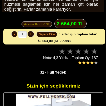
huzmesi sağlamak için her zaman çift olarak
değiştirin. Farlar zamanla kararıyor.
2.664,00 TL
Arama Kodu: 31
-
+
1
adet için toplam tutar:
Sepete Ekle
₺2.664,00
(KDV dahil)
Notu: 4,3 Yıldız - Toplam Oy: 187
31 - Full Yedek
Sizin için seçtiklerimiz