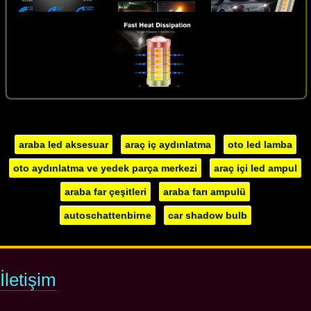
araba led aksesuar
araç iç aydınlatma
oto led lamba
oto aydınlatma ve yedek parça merkezi
araç içi led ampul
araba far çeşitleri
araba farı ampulü
autoschattenbirne
car shadow bulb
İletişim