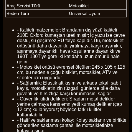
Araç Servisi Türü
Motosiklet
Beden Türü
Üniversal Uyum
- Kaliteli malzemeler: Brandanın dış yüzü kaliteli
210D Oxford kumaştan üretilmiştir; iç yüzü ise çevre
dostu, su geçirmez PU folyo kaplıdır. Bu, motosiklet
örtüsünü daha dayanıklı, yırtılmaya karşı dayanıklı,
aşınmaya dayanıklı, hava koşullarına dayanıklı ve
190T, 180T'ye göre iki kat daha uzun ömürlü hale
getirir.
- Motosiklet örtüsü evrensel ölçüler: 245 x 105 x 125
cm, bu nedenle çoğu bisiklet, motosiklet, ATV ve
scooter için uygundur.
- Sağlamlık: Elastik alt kısım ve arkada tokalı sabit
kayış, motosikletinizin rüzgarlı günlerde bile daha
güvenli ve hırsızlığa karşı korunmasını sağlar.
- Güvenlik kilidi delikleri: Sıradan metal delikler
yerine çalmaya karşı emniyetli kumaş delikler (çap
12 cm) kullanıyoruz; böylece farklı kilitler
kullanılabilir.
- Hafif ve saklanması kolay: Kolay saklanır ve birlikte
gönderilen saklama çantası ile motosikletinize
kolayca sığar.