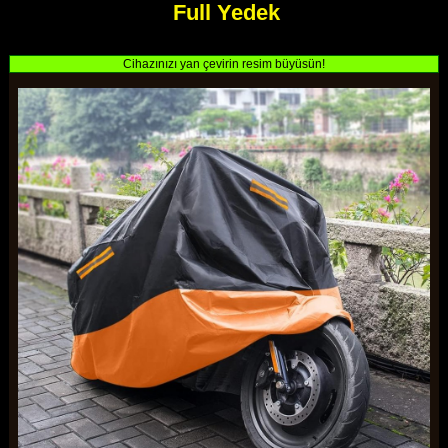
Full Yedek
Cihazınızı yan çevirin resim büyüsün!