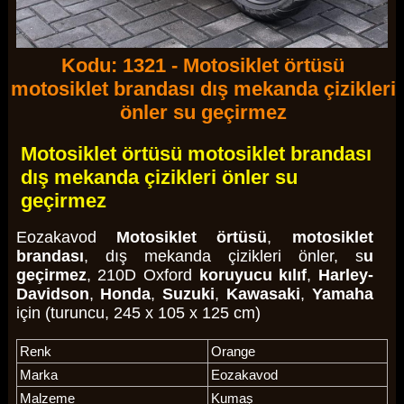
Kodu: 1321 - Motosiklet örtüsü
motosiklet brandası dış mekanda çizikleri
önler su geçirmez
Motosiklet örtüsü motosiklet brandası
dış mekanda çizikleri önler su
geçirmez
Eozakavod
Motosiklet örtüsü
,
motosiklet
brandası
, dış mekanda çizikleri önler, s
u
geçirmez
, 210D Oxford
koruyucu kılıf
,
Harley-
Davidson
,
Honda
,
Suzuki
,
Kawasaki
,
Yamaha
için (turuncu, 245 x 105 x 125 cm)
Renk
Orange
Marka
Eozakavod
Malzeme
Kumaş