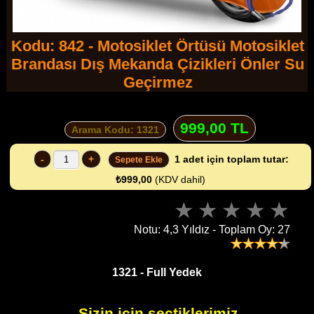
Kodu: 842 - Motosiklet Örtüsü Motosiklet
Brandası Dış Mekanda Çizikleri Önler Su
Geçirmez
999,00 TL
Arama Kodu: 1321
-
+
1
adet için toplam tutar:
Sepete Ekle
₺999,00
(KDV dahil)
Notu: 4,3 Yıldız - Toplam Oy: 27
1321 - Full Yedek
Sizin için seçtiklerimiz