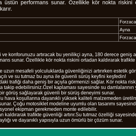
 üstün performans sunar. Özellikle kör nokta riskini o
karır.
Forzac
Ayna
Forzac
i ve konforunuzu artıracak bu yenilikçi ayna, 180 derece geniş aç
ns sunar. Özellikle kör nokta riskini ortadan kaldırarak trafikte
 uzun mesafeli yolculuklarda güvenliğinizi artırırken estetik gör
ılı ve su tutmaz bu ayna ile güvenli sürüş keyfini keşfedin!
ki trafiği daha geniş bir açıyla görmenizi sağlar. Kör nokta riski
a takip edebilirsiniz.Özel kaplaması sayesinde su damlalarının 
bir görüş sağlayarak güvenli bir sürüş deneyimi sunar.
lu hava koşullarına dayanıklı yüksek kaliteli malzemeden üretilm
 sunar. Çoğu motosiklet modeline uyumlu olan tasarımı sayesinde,
esyonel ekipman gerekmeden monte edilebilir.
 kaldırarak trafikte güvenliği artırır.Su tutmaz özelliği sayesind
ylığı ve dayanıklı yapısıyla uzun ömürlü bir çözüm sunar.