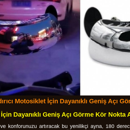
ırıcı Motosiklet İçin Dayanıklı Geniş Açı G
t İçin Dayanıklı Geniş Açı Görme Kör Nokta 
i ve konforunuzu artıracak bu yenilikçi ayna, 180 dere