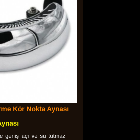
örme Kör Nokta Aynası
Aynası
ce geniş açı ve su tutmaz