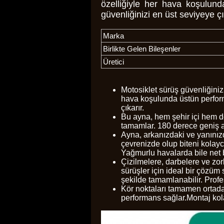
özelliğiyle her hava koşulunda
güvenliğinizi en üst seviyeye çı
Marka
Birlikte Gelen Bileşenler
Üretici
Motosiklet sürüş güvenliğiniz
hava koşulunda üstün performa
çıkarır.
Bu ayna, hem şehir içi hem de
tamamlar. 180 derece geniş aç
Ayna, arkanızdaki ve yanınızda
çevrenizde olup biteni kolayc
Yağmurlu havalarda bile net 
Çizilmelere, darbelere ve zor
sürüşler için ideal bir çözüm
şekilde tamamlanabilir. Prof
Kör noktaları tamamen ortadan
performans sağlar.Montaj kola