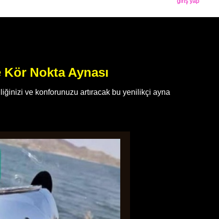
giriş yap
e Kör Nokta Aynası
ğinizi ve konforunuzu artıracak bu yenilikçi ayna