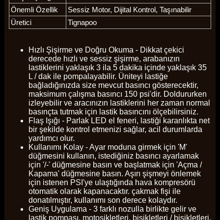
Önemli Özellik
Sessiz Motor, Dijital Kontrol, Taşınabilir
Üretici
Tignapoo
Hızlı Şişirme ve Doğru Okuma - Dikkat çekici
derecede hızlı ve sessiz şişirme, arabanızın
lastiklerini yaklaşık 3 ila 5 dakika içinde yaklaşık 35
L / dak ile pompalayabilir. Üniteyi lastiğe
bağladığınızda size mevcut basıncı gösterecektir,
maksimum çalışma basıncı 150 psi'dir. Doldururken
izleyebilir ve aracınızın lastiklerini her zaman normal
basınçta tutmak için lastik basıncını ölçebilirsiniz.
Flaş Işığı - Parlak LED el feneri, lastiği karanlıkta net
bir şekilde kontrol etmenizi sağlar, acil durumlarda
yardımcı olur.
Kullanımı Kolay - Ayar moduna girmek için 'M'
düğmesini kullanın, istediğiniz basıncı ayarlamak
için '/-' düğmesine basın ve başlatmak için 'Açma /
Kapama' düğmesine basın. Aşırı şişmeyi önlemek
için istenen PSI'ye ulaştığında hava kompresörü
otomatik olarak kapanacaktır. çakmak fişi ile
donatılmıştır, kullanımı son derece kolaydır.
Geniş Uygulama - 3 farklı nozulla birlikte gelir ve
lastik pompası, motosikletleri, bisikletleri / bisikletleri,