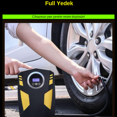
Full Yedek
Cihazınızı yan çevirin resim büyüsün!