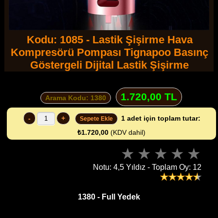
Kodu: 1085 - Lastik Şişirme Hava
Kompresörü Pompası Tignapoo Basınç
Göstergeli Dijital Lastik Şişirme
1.720,00 TL
Arama Kodu: 1380
-
+
1
adet için toplam tutar:
Sepete Ekle
₺1.720,00
(KDV dahil)
Notu: 4,5 Yıldız - Toplam Oy: 12
1380 - Full Yedek